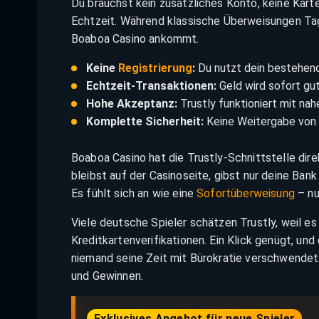
Du brauchst kein zusätzliches Konto, keine Karte
Echtzeit. Während klassische Überweisungen Tage
Boaboa Casino ankommt.
Keine
Registrierung
:
Du nutzt dein bestehend
Echtzeit-Transaktionen:
Geld wird sofort gu
Hohe Akzeptanz:
Trustly funktioniert mit na
Komplette Sicherheit:
Keine Weitergabe von 
Boaboa Casino hat die Trustly-Schnittstelle direkt
bleibst auf der Casinoseite, gibst nur deine Ba
Es fühlt sich an wie eine
Sofortüberweisung
– nu
Viele deutsche Spieler schätzen Trustly, weil es 
Kreditkartenverifikationen. Ein Klick genügt, und
niemand seine Zeit mit Bürokratie verschwendet. 
und Gewinnen.
Exklusives Angebot für neue Spieler