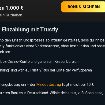
BONUS SICHERN
zu 1.000 €
dein Guthaben.
r Einzahlung mit Trustly
o den Einzahlungsprozess so intuitiv gestaltet, dass du ihn b
tly funktioniert ohne Vorkenntnisse, ohne Installation und ohne
ritten:
boa Casino-Konto und gehe zum Kassenbereich.
ahlung“ und wähle „Trustly“ aus der Liste der verfügbaren
lungsbetrag ein – der
Mindestbetrag
liegt meist bei 10 €.
tützten Banken in Deutschland. Wähle deine aus, z. B. Sparkasse,