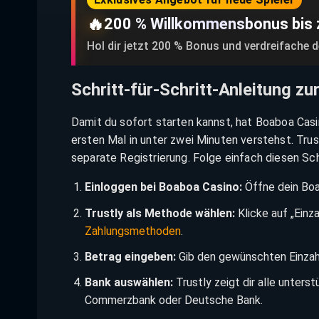
🔥
200 % Willkommensbonus bis 
Hol dir jetzt 200 % Bonus und verdreifache 
Schritt-für-Schritt-Anleitung zu
Damit du sofort starten kannst, hat Boaboa Casin
ersten Mal in unter zwei Minuten verstehst. Trus
separate Registrierung. Folge einfach diesen Sch
Einloggen bei Boaboa Casino:
Öffne dein Boa
Trustly als Methode wählen:
Klicke auf „Einz
Zahlungsmethoden
.
Betrag eingeben:
Gib den gewünschten Einzah
Bank auswählen:
Trustly zeigt dir alle unters
Commerzbank oder Deutsche Bank.