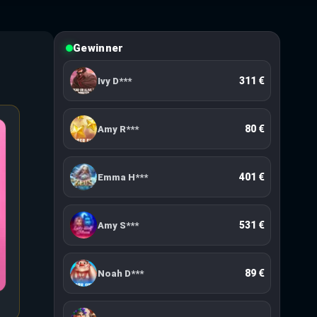
Gewinner
1.675 €
Alex H***
311 €
Ivy D***
80 €
Amy R***
401 €
Emma H***
531 €
Amy S***