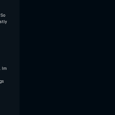
 So
stly
. Im
gs