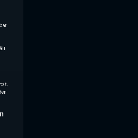
bar.
ält
tzt,
den
en