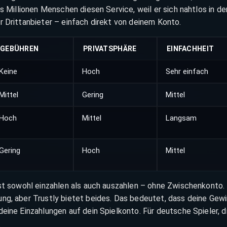
s Millionen Menschen diesen Service, weil er sich nahtlos in de
r Drittanbieter – einfach direkt von deinem Konto.
GEBÜHREN
PRIVATSPHÄRE
EINFACHHEIT
Keine
Hoch
Sehr einfach
Mittel
Gering
Mittel
Hoch
Mittel
Langsam
Gering
Hoch
Mittel
nst sowohl einzahlen als auch auszahlen – ohne Zwischenkonto.
ng, aber Trustly bietet beides. Das bedeutet, dass deine Gew
eine Einzahlungen auf dein Spielkonto. Für deutsche Spieler, d
.