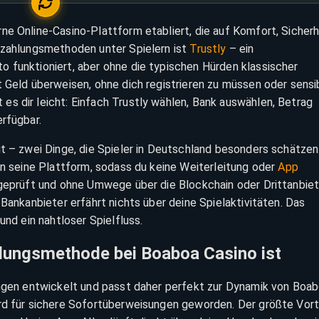
ne Online-Casino-Plattform etabliert, die auf Komfort, Sicherh
nzahlungsmethoden unter Spielern ist
Trustly
– ein
 funktioniert, aber ohne die typischen Hürden klassischer
t Geld überweisen, ohne dich registrieren zu müssen oder sensi
s dir leicht: Einfach Trustly wählen, Bank auswählen, Betrag
rfügbar.
it – zwei Dinge, die Spieler in Deutschland besonders schätzen
in seine Plattform, sodass du keine Weiterleitung oder
App
 geprüft und ohne Umwege über die Blockchain oder Drittanbiet
 Bankanbieter erfährt nichts über deine Spielaktivitäten. Das
und ein nahtloser Spielfluss.
hlungsmethode bei Boaboa Casino ist
ungen entwickelt und passt daher perfekt zur Dynamik von Boa
rd für sichere Sofortüberweisungen geworden. Der größte Vorte