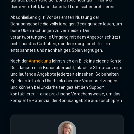
genaue Beachtung der Bonusbedingungen – nur wer
diese versteht, kann dauerhaft und sicher profitieren.
Abschließend gilt: Vor der ersten Nutzung der
Bonusangebote die vollständigen Bedingungen lesen, um
böse Überraschungen zu vermeiden. Der
verantwortungsvolle Umgang mit dem Angebot schützt
nicht nur das Guthaben, sondern sorgt auch für ein
entspanntes und nachhaltiges Spielvergnügen.
Nach der
Anmeldung
lohnt sich ein Blick ins eigene Konto:
Dort lassen sich Bonusübersicht, aktuelle Statusanzeige
und laufende Angebote jederzeit einsehen. So behalten
Spieler stets den Überblick über ihre Voraussetzungen
und können bei Unklarheiten gezielt den Support
kontaktieren – eine praktische Vorgehensweise, um das
komplette Potenzial der Bonusangebote auszuschöpfen.