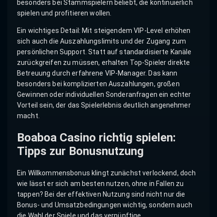
besonders bei Stammspielern beliebt, die kontinuierlich
spielen und profitieren wollen.
Ein wichtiges Detail: Mit steigendem VIP-Level erhöhen
sich auch die Auszahlungslimits und der Zugang zum
persönlichen Support. Statt auf standardisierte Kanäle
zurückgreifen zu müssen, erhalten Top-Spieler direkte
Betreuung durch erfahrene VIP-Manager. Das kann
besonders bei komplizierten Auszahlungen, großen
Gewinnen oder individuellen Sonderanfragen ein echter
Vorteil sein, der das Spielerlebnis deutlich angenehmer
macht.
Boaboa Casino richtig spielen:
Tipps zur Bonusnutzung
Ein Willkommensbonus klingt zunächst verlockend, doch
wie lässt er sich am besten nutzen, ohne in Fallen zu
tappen? Bei der effektiven Nutzung sind nicht nur die
Bonus- und Umsatzbedingungen wichtig, sondern auch
die Wahl der Spiele und das vernünftige