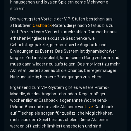
hinausgehen und loyalen Spielern echte Mehrwerte
sichern.
Die wichtigsten Vorteile der VIP-Stufen bestehen aus
attraktiven
Cashback
-Raten, die je nach Status bis zu
fünf Prozent vom Verlust zurückzahlen. Darüber hinaus
erhalten Mitglieder exklusive Geschenke wie
Geburtstagspakete, personalisierte Angebote und
Einladungen zu Events. Das System ist dynamisch: Wer
längere Zeit inaktiv bleibt, kann seinen Rang verlieren und
muss dann wieder neu aufsteigen. Das motiviert zu mehr
Aktivität, bietet aber auch die Chance, bei regelmäßiger
Nutzung stetig bessere Bedingungen zu sichern.
Ergänzend zum VIP-System gibt es weitere Promo-
Modelle, die das Angebot abrunden. Regelmäßiger
wöchentlicher Cashback, sogenannte Wochenend-
Reload-Boni und spezielle Aktionen wie
Live
-Cashback
auf Tischspiele sorgen für zusätzliche Möglichkeiten,
mehr aus dem Spiel herauszuholen. Diese Aktionen
werden oft zeitlich limitiert angeboten und sind