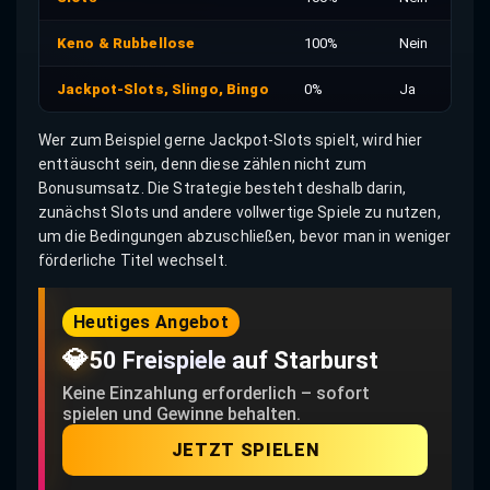
Keno & Rubbellose
100%
Nein
Jackpot-Slots, Slingo, Bingo
0%
Ja
Wer zum Beispiel gerne Jackpot-Slots spielt, wird hier
enttäuscht sein, denn diese zählen nicht zum
Bonusumsatz. Die Strategie besteht deshalb darin,
zunächst Slots und andere vollwertige Spiele zu nutzen,
um die Bedingungen abzuschließen, bevor man in weniger
förderliche Titel wechselt.
Heutiges Angebot
💎
50 Freispiele auf Starburst
Keine Einzahlung erforderlich – sofort
spielen und Gewinne behalten.
JETZT SPIELEN