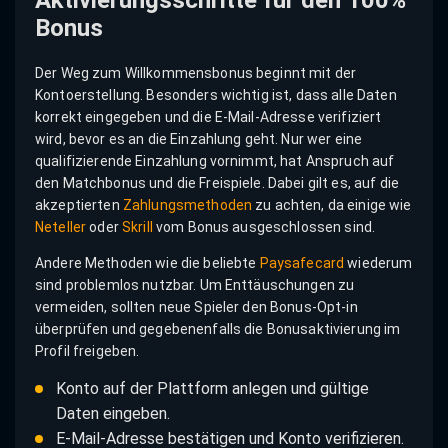
Aktivierungsschritte für den 100%
Bonus
Der Weg zum Willkommensbonus beginnt mit der
Kontoerstellung. Besonders wichtig ist, dass alle Daten
korrekt eingegeben und die E-Mail-Adresse verifiziert
wird, bevor es an die Einzahlung geht. Nur wer eine
qualifizierende Einzahlung vornimmt, hat Anspruch auf
den Matchbonus und die Freispiele. Dabei gilt es, auf die
akzeptierten
Zahlungsmethoden
zu achten, da einige wie
Neteller
oder
Skrill
vom Bonus ausgeschlossen sind.
Andere Methoden wie die beliebte
Paysafecard
wiederum
sind problemlos nutzbar. Um Enttäuschungen zu
vermeiden, sollten neue Spieler den Bonus-Opt-in
überprüfen und gegebenenfalls die Bonusaktivierung im
Profil freigeben.
Konto auf der Plattform anlegen und gültige
Daten eingeben.
E-Mail-Adresse bestätigen und Konto verifizieren.