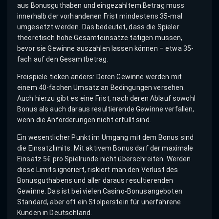
aus Bonusguthaben und eingezahltem Betrag muss
innerhalb der vorhandenen Frist mindestens 35-mal
umgesetzt werden. Das bedeutet, dass die Spieler
theoretisch hohe Gesamteinsätze tätigen müssen,
bevor sie Gewinne auszahlen lassen können – etwa 35-
fach auf den Gesamtbetrag.
Freispiele ticken anders: Deren Gewinne werden mit
einem 40-fachen Umsatz an Bedingungen versehen.
Auch hierzu gibt es eine Frist, nach deren Ablauf sowohl
Bonus als auch daraus resultierende Gewinne verfallen,
wenn die Anforderungen nicht erfüllt sind.
Ein wesentlicher Punkt im Umgang mit dem Bonus sind
die Einsatzlimits: Mit aktivem Bonus darf der maximale
Einsatz 5€ pro Spielrunde nicht überschreiten. Werden
diese Limits ignoriert, riskiert man den Verlust des
Bonusguthabens und aller daraus resultierenden
Gewinne. Das ist bei vielen Casino-Bonusangeboten
Standard, aber oft ein Stolperstein für unerfahrene
Kunden in Deutschland.