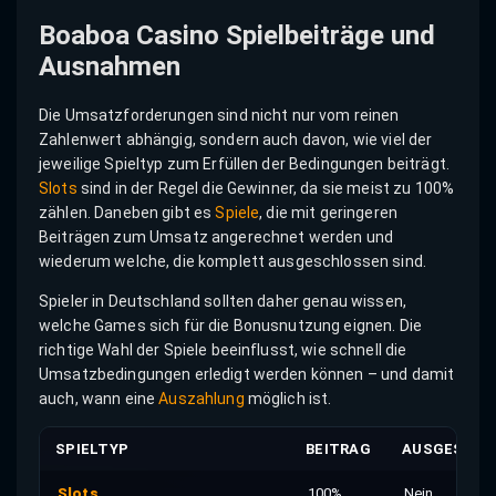
Boaboa Casino Spielbeiträge und
Ausnahmen
Die Umsatzforderungen sind nicht nur vom reinen
Zahlenwert abhängig, sondern auch davon, wie viel der
jeweilige Spieltyp zum Erfüllen der Bedingungen beiträgt.
Slots
sind in der Regel die Gewinner, da sie meist zu 100%
zählen. Daneben gibt es
Spiele
, die mit geringeren
Beiträgen zum Umsatz angerechnet werden und
wiederum welche, die komplett ausgeschlossen sind.
Spieler in Deutschland sollten daher genau wissen,
welche Games sich für die Bonusnutzung eignen. Die
richtige Wahl der Spiele beeinflusst, wie schnell die
Umsatzbedingungen erledigt werden können – und damit
auch, wann eine
Auszahlung
möglich ist.
SPIELTYP
BEITRAG
AUSGESCHL
Slots
100%
Nein