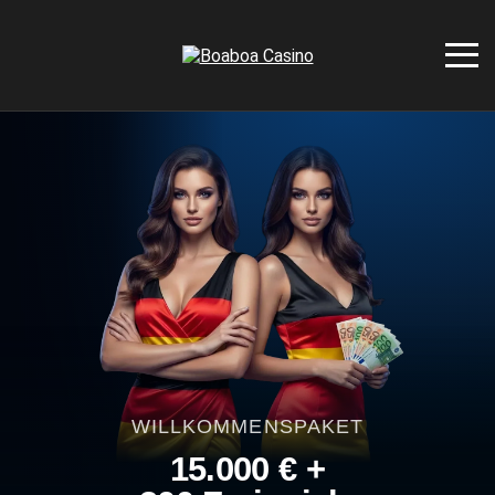
WILLKOMMENSPAKET
15.000 € +