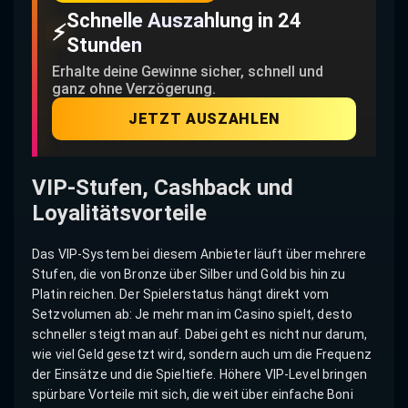
Schnelle Auszahlung in 24
⚡
Stunden
Erhalte deine Gewinne sicher, schnell und
ganz ohne Verzögerung.
JETZT AUSZAHLEN
VIP-Stufen, Cashback und
Loyalitätsvorteile
Das VIP-System bei diesem Anbieter läuft über mehrere
Stufen, die von Bronze über Silber und Gold bis hin zu
Platin reichen. Der Spielerstatus hängt direkt vom
Setzvolumen ab: Je mehr man im Casino spielt, desto
schneller steigt man auf. Dabei geht es nicht nur darum,
wie viel Geld gesetzt wird, sondern auch um die Frequenz
der Einsätze und die Spieltiefe. Höhere VIP-Level bringen
spürbare Vorteile mit sich, die weit über einfache Boni