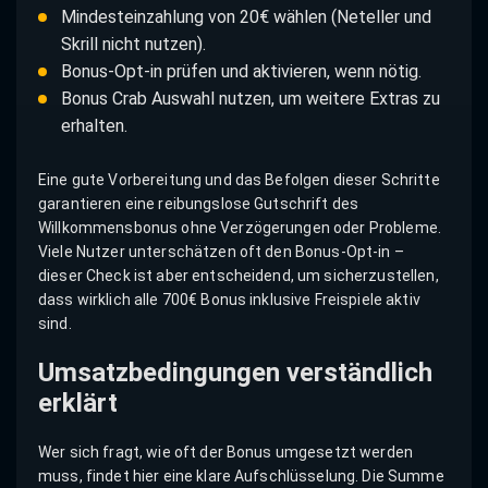
Mindesteinzahlung von 20€ wählen (Neteller und
Skrill nicht nutzen).
Bonus-Opt-in prüfen und aktivieren, wenn nötig.
Bonus Crab Auswahl nutzen, um weitere Extras zu
erhalten.
Eine gute Vorbereitung und das Befolgen dieser Schritte
garantieren eine reibungslose Gutschrift des
Willkommensbonus ohne Verzögerungen oder Probleme.
Viele Nutzer unterschätzen oft den Bonus-Opt-in –
dieser Check ist aber entscheidend, um sicherzustellen,
dass wirklich alle 700€ Bonus inklusive Freispiele aktiv
sind.
Umsatzbedingungen verständlich
erklärt
Wer sich fragt, wie oft der Bonus umgesetzt werden
muss, findet hier eine klare Aufschlüsselung. Die Summe