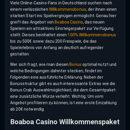
Viele Online-Casino-Fans in Deutschland suchen nach
einem verlässlichen
Willkommensbonus
, der ihnen einen
starken Start ins Spielvergnügen ermöglicht. Genau hier
greift das Angebot von
Boaboa Casino
, das neuen
Spielern ein attraktives Einsteigerpaket zur Verfügung
stellt. Dieses beinhaltet einen
100% Willkommensbonus
bis zu 500€ sowie dazu 200 Freispiele, die das
Spielerlebnis von Anfang an deutlich aufregender
gestalten.
Wer sich fragt, wie man diesen
Bonus
optimal nutzt und
welche Bedingungen dahinter stecken, findet im
Folgenden eine ausführliche Erklärung. Neben der
Bonusstruktur gibt es auch interessante Extras wie die
Bonus Crab Auswahlmöglichkeit, die dem Gesamtpaket
eine zusätzliche Würze verleiht. Wichtig: Um vom
Angebot profitieren zu können, ist eine erste Einzahlung
ab 20€ notwendig.
Boaboa Casino Willkommenspaket