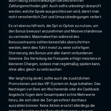
auch häufig Einschränkungen bei bestimmten
Zahlungsmethoden gibt. Auch sollte unbedingt überprüft
werden, welche Spiele ausgeschlossen sind, damit man
nicht versehentlich Zeit und Umsatzbedingungen verliert.
Es ist ebenso hilfreich, die Opt-in-Option zu nutzen, um
den Bonus bewusst anzunehmen und Missverständnisse
zu vermeiden. Maximalwetten während des
Bonuszeitraums sollten keinesfalls überschritten
werden, denn dies führt meist zu einer sofortigen
Stornierung des Bonus und aller damit verbundenen
Gewinne. Die Verteilung der Freispiele erfolgt meistens in
kleineren Chargen, sodass man regelmäßig spielen kann,
ohne alles gleich zu verbrauchen.
Wer langfristig denkt, sollte auch die zusätzlichen
Promotionen und das VIP-System im Auge behalten. Das
Nachlegen von Boni am Wochenende oder die Cashback-
Angebote fügen dem Gesamtpaket echte Mehrwerte
hinzu, die sich über die Zeit gerechnet durchaus
auszahlen können. Keine Aktion ersetzt allerdings die