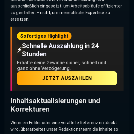
ausschließlich eingesetzt, um Arbeitsabläufe effizienter
zu gestalten – nicht, um menschliche Expertise zu
ersetzen.
Sofortiges Highlight
Schnelle Auszahlung in 24
⚡
Stunden
Erhalte deine Gewinne sicher, schnell und
ganz ohne Verzögerung.
JETZT AUSZAHLEN
Inhaltsaktualisierungen und
Korrekturen
Wenn ein Fehler oder eine veraltete Referenz entdeckt
wird, überarbeitet unser Redaktionsteam die Inhalte so