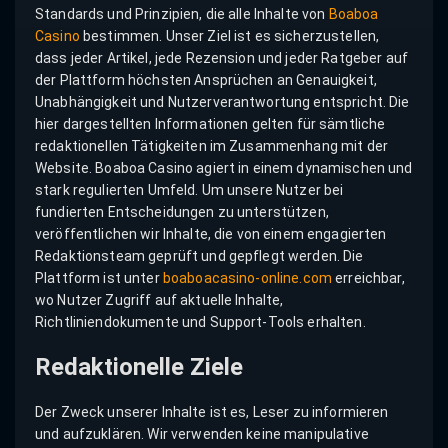
Standards und Prinzipien, die alle Inhalte von
Boaboa
Casino
bestimmen. Unser Ziel ist es sicherzustellen,
dass jeder Artikel, jede Rezension und jeder Ratgeber auf
der Plattform höchsten Ansprüchen an Genauigkeit,
Unabhängigkeit und Nutzerverantwortung entspricht. Die
hier dargestellten Informationen gelten für sämtliche
redaktionellen Tätigkeiten im Zusammenhang mit der
Website. Boaboa Casino agiert in einem dynamischen und
stark regulierten Umfeld. Um unsere Nutzer bei
fundierten Entscheidungen zu unterstützen,
veröffentlichen wir Inhalte, die von einem engagierten
Redaktionsteam geprüft und gepflegt werden. Die
Plattform ist unter
boaboacasino-online.com
erreichbar,
wo Nutzer Zugriff auf aktuelle Inhalte,
Richtliniendokumente und Support-Tools erhalten.
Redaktionelle Ziele
Der Zweck unserer Inhalte ist es, Leser zu informieren
und aufzuklären. Wir verwenden keine manipulative