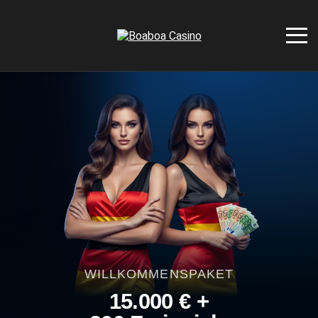
WILLKOMMENSPAKET
15.000 € +