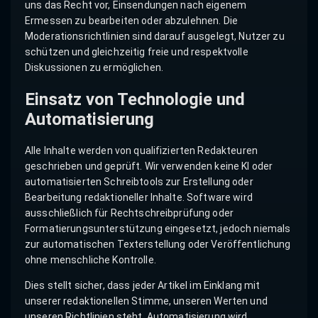
uns das Recht vor, Einsendungen nach eigenem
Ermessen zu bearbeiten oder abzulehnen. Die
Moderationsrichtlinien sind darauf ausgelegt, Nutzer zu
schützen und gleichzeitig freie und respektvolle
Diskussionen zu ermöglichen.
Einsatz von Technologie und
Automatisierung
Alle Inhalte werden von qualifizierten Redakteuren
geschrieben und geprüft. Wir verwenden keine KI oder
automatisierten Schreibtools zur Erstellung oder
Bearbeitung redaktioneller Inhalte. Software wird
ausschließlich für Rechtschreibprüfung oder
Formatierungsunterstützung eingesetzt, jedoch niemals
zur automatischen Texterstellung oder Veröffentlichung
ohne menschliche Kontrolle.
Dies stellt sicher, dass jeder Artikel im Einklang mit
unserer redaktionellen Stimme, unseren Werten und
unseren Richtlinien steht. Automatisierung wird