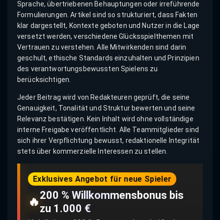
Sprache, übertriebenen Behauptungen oder irreführende
Formulierungen. Artikel sind so strukturiert, dass Fakten
klar dargestellt, Kontexte geboten und Nutzer in die Lage
versetzt werden, verschiedene Glücksspielthemen mit
Vertrauen zu verstehen. Alle Mitwirkenden sind darin
geschult, ethische Standards einzuhalten und Prinzipien
des verantwortungsbewussten Spielens zu
berücksichtigen.
Jeder Beitrag wird von Redakteuren geprüft, die seine
Genauigkeit, Tonalität und Struktur bewerten und seine
Relevanz bestätigen. Kein Inhalt wird ohne vollständige
interne Freigabe veröffentlicht. Alle Teammitglieder sind
sich ihrer Verpflichtung bewusst, redaktionelle Integrität
stets über kommerzielle Interessen zu stellen.
Exklusives Angebot für neue Spieler
200 % Willkommensbonus bis
🔥
zu 1.000 €