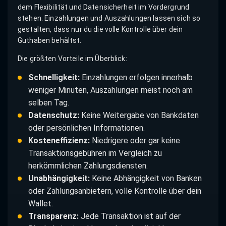
dem Flexibilität und Datensicherheit im Vordergrund
stehen. Einzahlungen und Auszahlungen lassen sich so
gestalten, dass nur du die volle Kontrolle über dein
Guthaben behältst.
Die größten Vorteile im Überblick:
Schnelligkeit:
Einzahlungen erfolgen innerhalb
weniger Minuten, Auszahlungen meist noch am
selben Tag.
Datenschutz:
Keine Weitergabe von Bankdaten
oder persönlichen Informationen.
Kosteneffizienz:
Niedrigere oder gar keine
Transaktionsgebühren im Vergleich zu
herkömmlichen Zahlungsdiensten.
Unabhängigkeit:
Keine Abhängigkeit von Banken
oder Zahlungsanbietern, volle Kontrolle über dein
Wallet.
Transparenz:
Jede Transaktion ist auf der