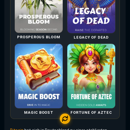
PROSPEROUS BLOOM
LEGACY OF DEAD
MAGIC BOOST
FORTUNE OF AZTEC