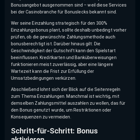
Bonusangebot ausgenommen sind – weil diese Services
bei der Casinobranche für Bonuslecks bekannt sind.
Wer seine Einzahlung strategisch für den 300%
Einzahlungsbonus plant, sollte deshalb unbedingt vorher
prüfen, ob die gewünschte Zahlungsmethode auch
bonusberechtigt ist. Darüber hinaus gilt: Die
Geschwindigkeit der Gutschrift kann den Spielstart
beeinflussen. Kreditkarten und Banküberweisungen
funktionieren meist zuverlässig, aber eine längere
Wartezeit kann die Frist zur Erfüllung der
Umsatzbedingungen verkürzen.
Abschließend lohnt sich der Blick auf die Seitenregeln
zum Thema Einzahlungen. Manchmal ist wichtig, mit
demselben Zahlungsmittel auszahlen zu wollen, das für
den Bonus genutzt wurde, um Restriktionen oder
Konsequenzen zu vermeiden.
Schritt-für-Schritt: Bonus
aktivieren