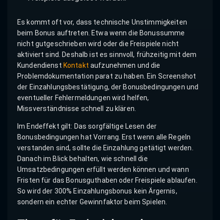
Es kommt oft vor, dass technische Unstimmigkeiten
beim Bonus auftreten. Etwa wenn die Bonussumme
nicht gutgeschrieben wird oder die Freispiele nicht
aktiviert sind. Deshalb ist es sinnvoll, frühzeitig mit dem
Kundendienst
Kontakt
aufzunehmen und die
Problemdokumentation parat zu haben. Ein Screenshot
der Einzahlungsbestätigung, der Bonusbedingungen und
eventueller Fehlermeldungen wird helfen,
Missverständnisse schnell zu klären.
Im Endeffekt gilt: Das sorgfältige Lesen der
Bonusbedingungen hat Vorrang. Erst wenn alle Regeln
verstanden sind, sollte die Einzahlung getätigt werden.
Danach im Blick behalten, wie schnell die
Umsatzbedingungen erfüllt werden können und wann
Fristen für das Bonusguthaben oder Freispiele ablaufen.
So wird der 300% Einzahlungsbonus kein Ärgernis,
sondern ein echter Gewinnfaktor beim Spielen.