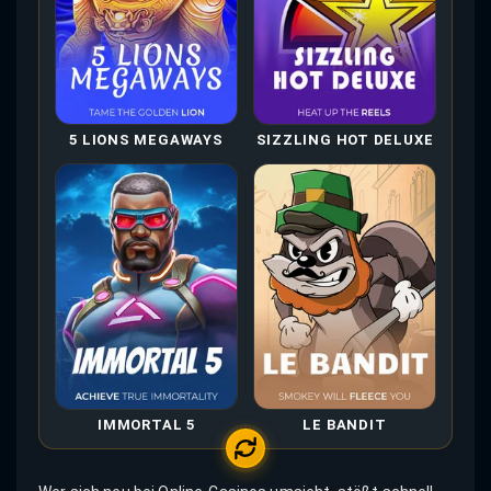
5 LIONS MEGAWAYS
SIZZLING HOT DELUXE
IMMORTAL 5
LE BANDIT