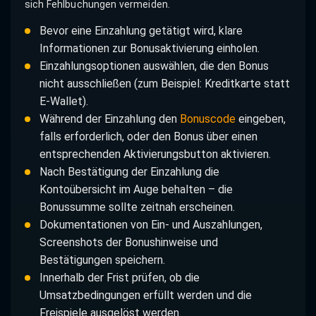
sich Fehlbuchungen vermeiden.
Bevor eine Einzahlung getätigt wird, klare
Informationen zur Bonusaktivierung einholen.
Einzahlungsoptionen auswählen, die den Bonus
nicht ausschließen (zum Beispiel: Kreditkarte statt
E-Wallet).
Während der Einzahlung den
Bonuscode
eingeben,
falls erforderlich, oder den Bonus über einen
entsprechenden Aktivierungsbutton aktivieren.
Nach Bestätigung der Einzahlung die
Kontoübersicht im Auge behalten – die
Bonussumme sollte zeitnah erscheinen.
Dokumentationen von Ein- und Auszahlungen,
Screenshots der Bonushinweise und
Bestätigungen speichern.
Innerhalb der Frist prüfen, ob die
Umsatzbedingungen erfüllt werden und die
Freispiele ausgelöst werden.