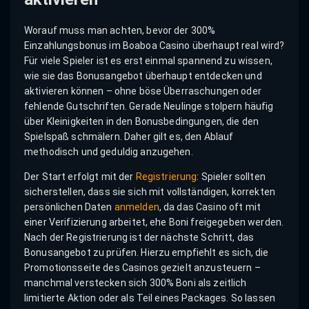
Worauf muss man achten, bevor der 300%
Einzahlungsbonus im Boaboa Casino überhaupt real wird?
Für viele Spieler ist es erst einmal spannend zu wissen,
wie sie das Bonusangebot überhaupt entdecken und
aktivieren können – ohne böse Überraschungen oder
fehlende Gutschriften. Gerade Neulinge stolpern häufig
über Kleinigkeiten in den Bonusbedingungen, die den
Spielspaß schmälern. Daher gilt es, den Ablauf
methodisch und geduldig anzugehen.
Der Start erfolgt mit der
Registrierung
: Spieler sollten
sicherstellen, dass sie sich mit vollständigen, korrekten
persönlichen Daten
anmelden
, da das Casino oft mit
einer Verifizierung arbeitet, ehe Boni freigegeben werden.
Nach der Registrierung ist der nächste Schritt, das
Bonusangebot zu prüfen. Hierzu empfiehlt es sich, die
Promotionsseite des Casinos gezielt anzusteuern –
manchmal verstecken sich 300% Boni als zeitlich
limitierte Aktion oder als Teil eines Packages. So lassen