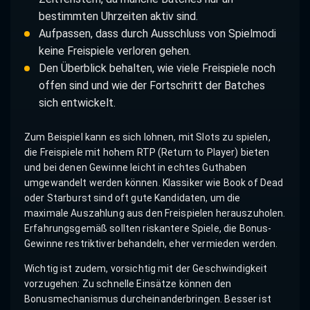
bestimmten Uhrzeiten aktiv sind.
Aufpassen, dass durch Ausschluss von Spielmodi
keine Freispiele verloren gehen.
Den Überblick behalten, wie viele Freispiele noch
offen sind und wie der Fortschritt der Batches
sich entwickelt.
Zum Beispiel kann es sich lohnen, mit Slots zu spielen,
die Freispiele mit hohem RTP (Return to Player) bieten
und bei denen Gewinne leicht in echtes Guthaben
umgewandelt werden können. Klassiker wie Book of Dead
oder Starburst sind oft gute Kandidaten, um die
maximale Auszahlung aus den Freispielen herauszuholen.
Erfahrungsgemäß sollten riskantere Spiele, die Bonus-
Gewinne restriktiver behandeln, eher vermieden werden.
Wichtig ist zudem, vorsichtig mit der Geschwindigkeit
vorzugehen: Zu schnelle Einsätze können den
Bonusmechanismus durcheinanderbringen. Besser ist