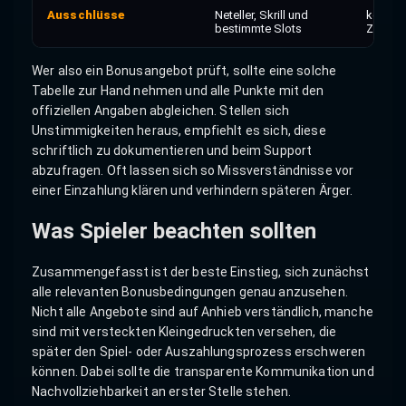
Ausschlüsse
Neteller, Skrill und
keine e
bestimmte Slots
Zahlung
Wer also ein Bonusangebot prüft, sollte eine solche
Tabelle zur Hand nehmen und alle Punkte mit den
offiziellen Angaben abgleichen. Stellen sich
Unstimmigkeiten heraus, empfiehlt es sich, diese
schriftlich zu dokumentieren und beim Support
abzufragen. Oft lassen sich so Missverständnisse vor
einer Einzahlung klären und verhindern späteren Ärger.
Was Spieler beachten sollten
Zusammengefasst ist der beste Einstieg, sich zunächst
alle relevanten Bonusbedingungen genau anzusehen.
Nicht alle Angebote sind auf Anhieb verständlich, manche
sind mit versteckten Kleingedruckten versehen, die
später den Spiel- oder Auszahlungsprozess erschweren
können. Dabei sollte die transparente Kommunikation und
Nachvollziehbarkeit an erster Stelle stehen.