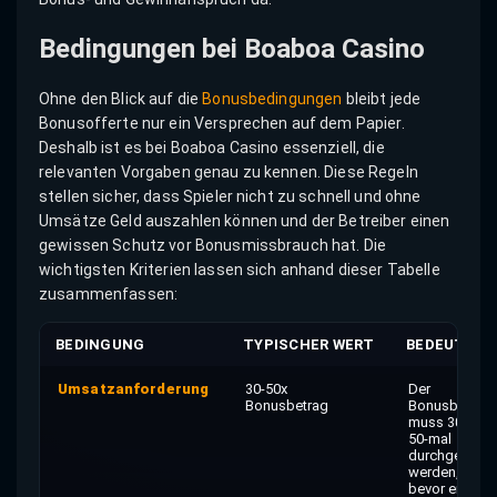
Bedingungen bei Boaboa Casino
Ohne den Blick auf die
Bonusbedingungen
bleibt jede
Bonusofferte nur ein Versprechen auf dem Papier.
Deshalb ist es bei Boaboa Casino essenziell, die
relevanten Vorgaben genau zu kennen. Diese Regeln
stellen sicher, dass Spieler nicht zu schnell und ohne
Umsätze Geld auszahlen können und der Betreiber einen
gewissen Schutz vor Bonusmissbrauch hat. Die
wichtigsten Kriterien lassen sich anhand dieser Tabelle
zusammenfassen:
BEDINGUNG
TYPISCHER WERT
BEDEUTUN
Umsatzanforderung
30-50x
Der
Bonusbetrag
Bonusbetrag
muss 30- bis
50-mal
durchgespielt
werden,
bevor eine