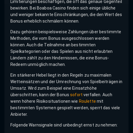
Limitierungen beschäftigen, die oft das genaue Gegenteil
bewirken. Bei Boaboa Casino finden sich einige übliche
und weniger bekannte Einschränkungen, die den Wert des
Bonus erheblich schmälern können.
Dazu gehören beispielsweise Zahlungen über bestimmte
Methoden, die vom Bonus ausgeschlossen werden
können. Auch die Teilnahme an bestimmten
Spielkategorien oder das Spielen aus nicht erlaubten
Ländern zählt zu den Hindernissen, die eine Bonus-
Redeem unmöglich machen.
Ein stärkerer Hebel liegt in den Regeln zu maximalen
Wetteinsätzen und der Umrechnung von Spielbeiträgen in
Umsatz. Wird zum Beispiel eine Einsatzhöhe
überschritten, kann der Bonus
sofort
verfallen. Auch
wenn höhere Risikosituationen wie
Roulette
mit
bestimmten Systemen gespielt werden, sperrt das viele
Anbieter.
Folgende Warnsignale sind unbedingt ernst zu nehmen: