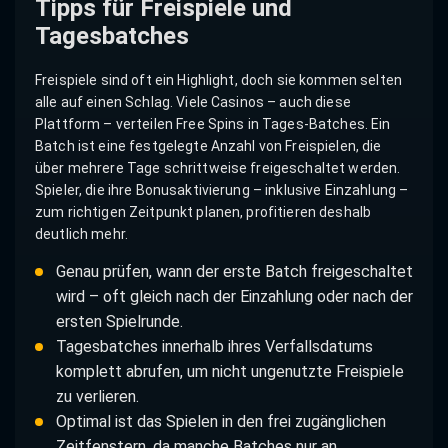
Tipps für Freispiele und
Tagesbatches
Freispiele sind oft ein Highlight, doch sie kommen selten
alle auf einen Schlag. Viele Casinos – auch diese
Plattform – verteilen Free Spins in Tages-Batches. Ein
Batch ist eine festgelegte Anzahl von Freispielen, die
über mehrere Tage schrittweise freigeschaltet werden.
Spieler, die ihre Bonusaktivierung – inklusive Einzahlung –
zum richtigen Zeitpunkt planen, profitieren deshalb
deutlich mehr.
Genau prüfen, wann der erste Batch freigeschaltet
wird – oft gleich nach der Einzahlung oder nach der
ersten Spielrunde.
Tagesbatches innerhalb ihres Verfallsdatums
komplett abrufen, um nicht ungenutzte Freispiele
zu verlieren.
Optimal ist das Spielen in den frei zugänglichen
Zeitfenstern, da manche Batches nur an