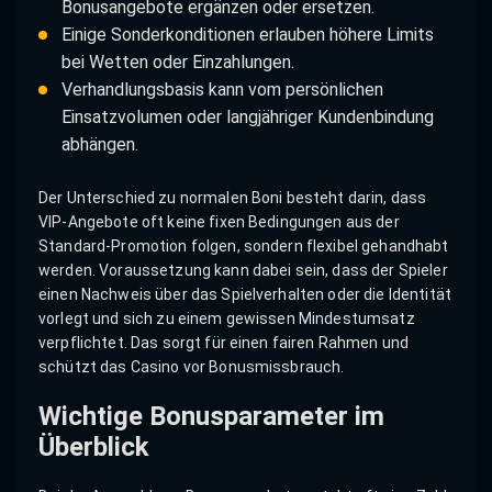
Bonusangebote ergänzen oder ersetzen.
Einige Sonderkonditionen erlauben höhere Limits
bei Wetten oder Einzahlungen.
Verhandlungsbasis kann vom persönlichen
Einsatzvolumen oder langjähriger Kundenbindung
abhängen.
Der Unterschied zu normalen Boni besteht darin, dass
VIP-Angebote oft keine fixen Bedingungen aus der
Standard-Promotion folgen, sondern flexibel gehandhabt
werden. Voraussetzung kann dabei sein, dass der Spieler
einen Nachweis über das Spielverhalten oder die Identität
vorlegt und sich zu einem gewissen Mindestumsatz
verpflichtet. Das sorgt für einen fairen Rahmen und
schützt das Casino vor Bonusmissbrauch.
Wichtige Bonusparameter im
Überblick