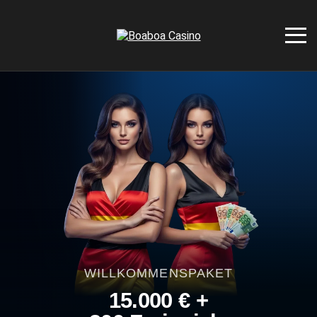
WILLKOMMENSPAKET
15.000 € +