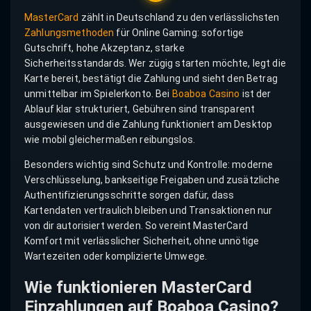
MasterCard
zählt in Deutschland zu den verlässlichsten
Zahlungsmethoden
für Online Gaming: sofortige
Gutschrift, hohe Akzeptanz, starke
Sicherheitsstandards. Wer zügig starten möchte, legt die
Karte bereit, bestätigt die Zahlung und sieht den Betrag
unmittelbar im Spielerkonto. Bei
Boaboa Casino
ist der
Ablauf klar strukturiert, Gebühren sind transparent
ausgewiesen und die Zahlung funktioniert am Desktop
wie mobil gleichermaßen reibungslos.
Besonders wichtig sind Schutz und Kontrolle: moderne
Verschlüsselung, bankseitige Freigaben und zusätzliche
Authentifizierungsschritte sorgen dafür, dass
Kartendaten vertraulich bleiben und Transaktionen nur
von dir autorisiert werden. So vereint MasterCard
Komfort mit verlässlicher Sicherheit, ohne unnötige
Wartezeiten oder komplizierte Umwege.
Wie funktionieren MasterCard
Einzahlungen auf Boaboa Casino?