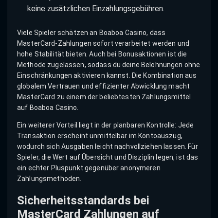
keine zusätzlichen Einzahlungsgebühren.
Viele Spieler schätzen an Boaboa Casino, dass
MasterCard-Zahlungen sofort verarbeitet werden und
hohe Stabilität bieten. Auch bei Bonusaktionen ist die
Methode zugelassen, sodass du deine Belohnungen ohne
Einschränkungen aktivieren kannst. Die Kombination aus
globalem Vertrauen und effizienter Abwicklung macht
MasterCard zu einem der beliebtesten Zahlungsmittel
auf Boaboa Casino.
Ein weiterer Vorteil liegt in der planbaren Kontrolle: Jede
Transaktion erscheint unmittelbar im Kontoauszug,
wodurch sich Ausgaben leicht nachvollziehen lassen. Für
Spieler, die Wert auf Übersicht und Disziplin legen, ist das
ein echter Pluspunkt gegenüber anonymeren
Zahlungsmethoden.
Sicherheitsstandards bei
MasterCard Zahlungen auf