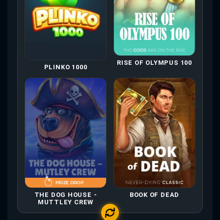
RISE OF OLYMPUS 100
PLINKO 1000
BOOK OF DEAD
THE DOG HOUSE -
MUTTLEY CREW