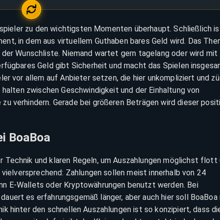
ospieler zu den wichtigsten Momenten überhaupt. Schließlich is
nt, in dem aus virtuellem Guthaben bares Geld wird. Das Th
 der Wunschliste. Niemand wartet gern tagelang oder wird mit
erfügbares Geld gibt Sicherheit und macht das Spielen insges
er vor allem auf Anbieter setzen, die hier unkompliziert und zü
e halten zwischen Geschwindigkeit und der Einhaltung von
zu verhindern. Gerade bei größeren Beträgen wird dieser posit
ei BoaBoa
 Technik und klaren Regeln, um Auszahlungen möglichst flott
 vielversprechend: Zahlungen sollen meist innerhalb von 24
nn E-Wallets oder Kryptowährungen benutzt werden. Bei
auert es erfahrungsgemäß länger, aber auch hier soll BoaBoa 
k hinter den schnellen Auszahlungen ist so konzipiert, dass di