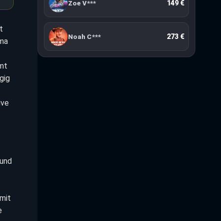
467 €
Mia S***
t
149 €
Zoe V***
ema
amt
gig
ive
 und
mit
e