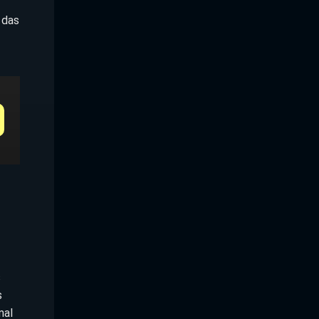
 das
s
s
mal