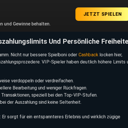
JETZT SPIELEN
en und Gewinne behalten.
szahlungslimits Und Persönliche Freiheit
ramm. Nicht nur bessere Spielboni oder
Cashback
locken hier,
zahlungsprozedere. VIP-Spieler haben deutlich höhere Limits 
weise verdoppeln oder verdreifachen.
llere Bearbeitung und weniger Rückfragen.
n Transaktionen, speziell bei den Top-VIP-Stufen.
 bei der Auszahlung sind keine Seltenheit.
 Er sorgt für ein entspannteres Erlebnis und wirklich zügige