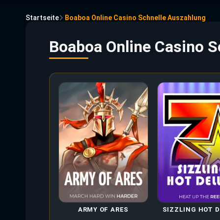
Startseite
Boaboa Online Casino Schnelle Auszahlung
Boaboa Online Casino S
SIZZLING HOT 
ARMY OF ARES