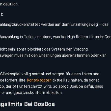
n deutlich.
t:
nzahlung zurückerstattet werden auf dem Einzahlungsweg – das
szahlung in Teilen anordnen, was bei High Rollern für mehr Ge
cht sein, sonst blockiert das System den Vorgang.
gswegen muss mit den Einzahlungen übereinstimmen oder klar
Glücksspiel völlig normal und sorgen für einen fairen und
gefordert, ihre
Kontaktdaten
aktuell zu halten, da sonst
p, der oft unterschätzt wird. So sorgt BoaBoa dafür, dass
icher und gesetzeskonform ablaufen.
ngslimits Bei BoaBoa