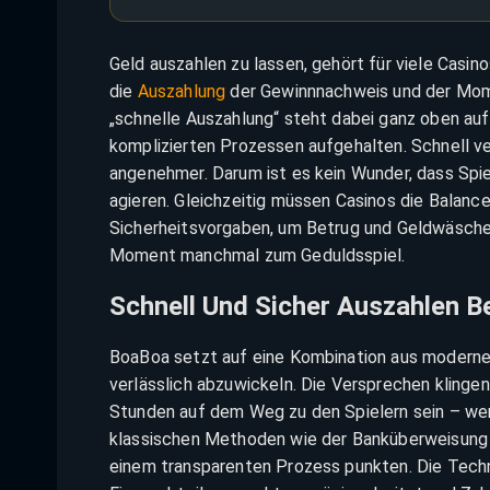
Geld auszahlen zu lassen, gehört für viele Casin
die
Auszahlung
der Gewinnnachweis und der Mome
„schnelle Auszahlung“ steht dabei ganz oben auf
komplizierten Prozessen aufgehalten. Schnell v
angenehmer. Darum ist es kein Wunder, dass Spiel
agieren. Gleichzeitig müssen Casinos die Balanc
Sicherheitsvorgaben, um Betrug und Geldwäsche 
Moment manchmal zum Geduldsspiel.
Schnell Und Sicher Auszahlen B
BoaBoa setzt auf eine Kombination aus moderner
verlässlich abzuwickeln. Die Versprechen klingen
Stunden auf dem Weg zu den Spielern sein – we
klassischen Methoden wie der Banküberweisung d
einem transparenten Prozess punkten. Die Techni