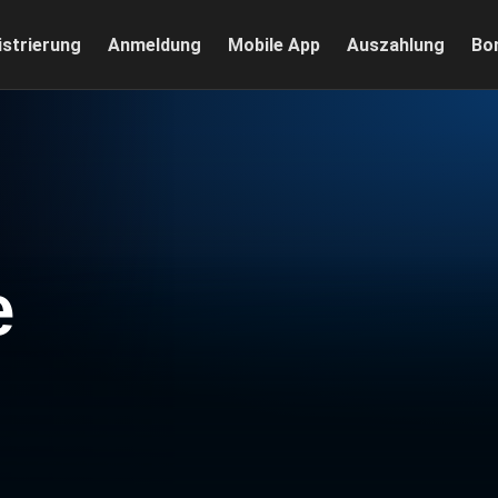
istrierung
Anmeldung
Mobile App
Auszahlung
Bo
e