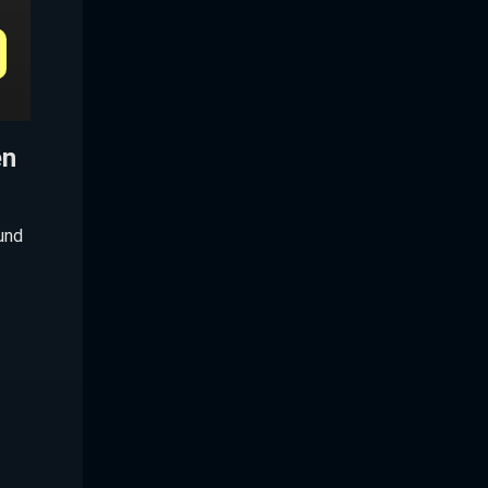
en
und