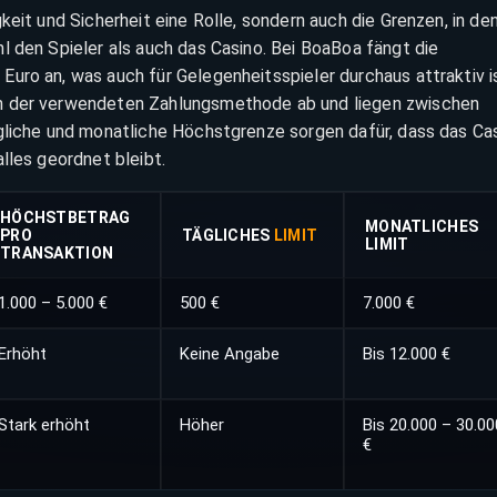
keit und Sicherheit eine Rolle, sondern auch die Grenzen, in de
l den Spieler als auch das Casino. Bei BoaBoa fängt die
uro an, was auch für Gelegenheitsspieler durchaus attraktiv i
n der verwendeten Zahlungsmethode ab und liegen zwischen
gliche und monatliche Höchstgrenze sorgen dafür, dass das Ca
lles geordnet bleibt.
HÖCHSTBETRAG
MONATLICHES
PRO
TÄGLICHES
LIMIT
LIMIT
TRANSAKTION
1.000 – 5.000 €
500 €
7.000 €
Erhöht
Keine Angabe
Bis 12.000 €
Stark erhöht
Höher
Bis 20.000 – 30.00
€