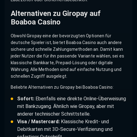
Alternativen zu Giropay auf
Boaboa Casino
Obwohl Giropay eine der bevorzugten Optionen für
deutsche Spieler ist, bietet Boaboa Casino auch andere
sichere und schnelle Zahlungsmethoden an. Damit kann
jeder Nutzer die für ihn passende Variante wählen, sei es
klassische Bankkarte, Prepaid-Lösung oder digitale
Währung. Alle Methoden sind auf einfache Nutzung und
schnellen Zugriff ausgelegt.
Beliebte Alternativen zu Giropay bei Boaboa Casino:
Sofort:
Ebenfalls eine direkte Online-Überweisung
mit Bankzugang. Ähnlich wie Giropay, aber mit
anderer technischer Schnittstelle.
Visa / Mastercard:
Klassische Kredit- und
Debitkarten mit 3D-Secure-Verifizierung und
sofortiger Gutschrift.