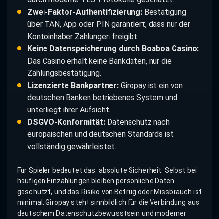
Zwei-Faktor-Authentifizierung:
Bestätigung
über TAN, App oder PIN garantiert, dass nur der
Kontoinhaber Zahlungen freigibt.
Keine Datenspeicherung durch Boaboa Casino:
Das Casino erhält keine Bankdaten, nur die
Zahlungsbestätigung.
Lizenzierte Bankpartner:
Giropay ist ein von
deutschen Banken betriebenes System und
unterliegt ihrer Aufsicht.
DSGVO-Konformität:
Datenschutz nach
europäischen und deutschen Standards ist
vollständig gewährleistet.
Für Spieler bedeutet das: absolute Sicherheit. Selbst bei
häufigen Einzahlungen bleiben persönliche Daten
geschützt, und das Risiko von Betrug oder Missbrauch ist
minimal. Giropay steht sinnbildlich für die Verbindung aus
deutschem Datenschutzbewusstsein und moderner