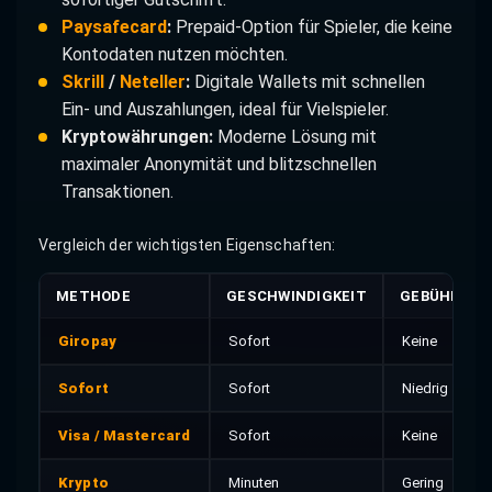
Paysafecard
:
Prepaid-Option für Spieler, die keine
Kontodaten nutzen möchten.
Skrill
/
Neteller
:
Digitale Wallets mit schnellen
Ein- und Auszahlungen, ideal für Vielspieler.
Kryptowährungen:
Moderne Lösung mit
maximaler Anonymität und blitzschnellen
Transaktionen.
Vergleich der wichtigsten Eigenschaften:
METHODE
GESCHWINDIGKEIT
GEBÜHREN
Giropay
Sofort
Keine
Sofort
Sofort
Niedrig
Visa / Mastercard
Sofort
Keine
Krypto
Minuten
Gering