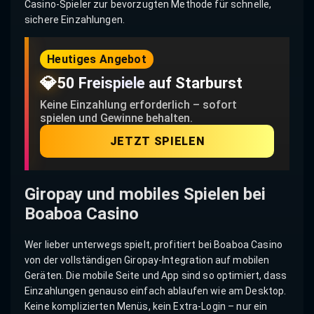
Casino-Spieler zur bevorzugten Methode für schnelle,
sichere Einzahlungen.
Heutiges Angebot
💎
50 Freispiele auf Starburst
Keine Einzahlung erforderlich – sofort
spielen und Gewinne behalten.
JETZT SPIELEN
Giropay und mobiles Spielen bei
Boaboa Casino
Wer lieber unterwegs spielt, profitiert bei Boaboa Casino
von der vollständigen Giropay-Integration auf mobilen
Geräten. Die mobile Seite und App sind so optimiert, dass
Einzahlungen genauso einfach ablaufen wie am Desktop.
Keine komplizierten Menüs, kein Extra-Login – nur ein